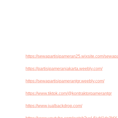
https://sewapartisipameran25.wixsite.com/sewap
https://partisipameranjakarta.weebly.com/
https://sewapartisipamerantgr.weebly.com/
https://www.tiktok.com/@kontraktorpamerantgr
https://www.jualbackdrop.com/