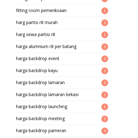
fitting room pemeriksaan
1
harg partisi r8 murah
1
harg sewa partisi r8
1
harga alumnium r8 per batang
1
harga backdrop event
2
harga backdrop kayu
1
harga backdrop lamaran
2
harga backdrop lamaran bekasi
1
harga backdrop launching
1
harga backdrop meeting
1
harga backdrop pameran
3