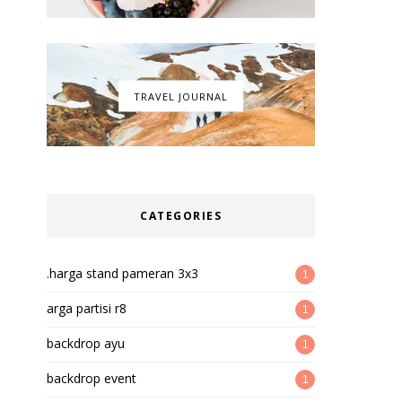
TRAVEL JOURNAL
CATEGORIES
.harga stand pameran 3x3
1
arga partisi r8
1
backdrop ayu
1
backdrop event
1