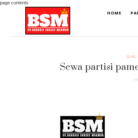
page contents
HOME
PA
JUAL
Sewa partisi pam
F