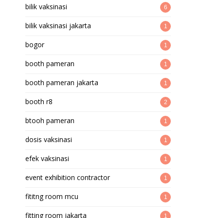
bilik vaksinasi
6
bilik vaksinasi jakarta
1
bogor
1
booth pameran
1
booth pameran jakarta
1
booth r8
2
btooh pameran
1
dosis vaksinasi
1
efek vaksinasi
1
event exhibition contractor
1
fititng room mcu
1
fitting room jakarta
1