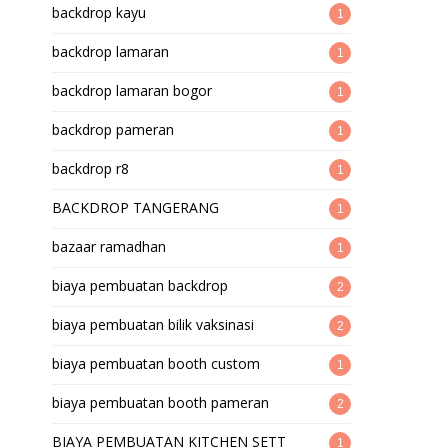
backdrop kayu
1
backdrop lamaran
1
backdrop lamaran bogor
1
backdrop pameran
1
backdrop r8
1
BACKDROP TANGERANG
1
bazaar ramadhan
1
biaya pembuatan backdrop
2
biaya pembuatan bilik vaksinasi
2
biaya pembuatan booth custom
1
biaya pembuatan booth pameran
2
BIAYA PEMBUATAN KITCHEN SETT
1