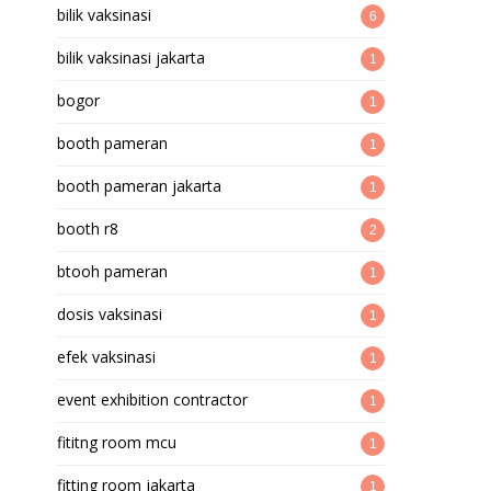
bilik vaksinasi
6
bilik vaksinasi jakarta
1
bogor
1
booth pameran
1
booth pameran jakarta
1
booth r8
2
btooh pameran
1
dosis vaksinasi
1
efek vaksinasi
1
event exhibition contractor
1
fititng room mcu
1
fitting room jakarta
1