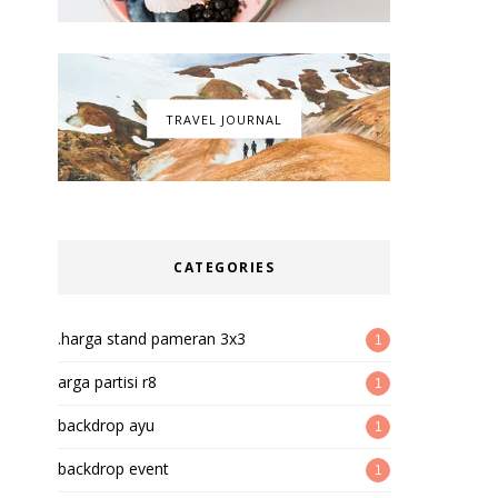
TRAVEL JOURNAL
CATEGORIES
.harga stand pameran 3x3
1
arga partisi r8
1
backdrop ayu
1
backdrop event
1