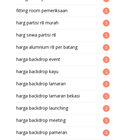
fitting room pemeriksaan
1
harg partisi r8 murah
1
harg sewa partisi r8
1
harga alumnium r8 per batang
1
harga backdrop event
2
harga backdrop kayu
1
harga backdrop lamaran
2
harga backdrop lamaran bekasi
1
harga backdrop launching
1
harga backdrop meeting
1
harga backdrop pameran
3