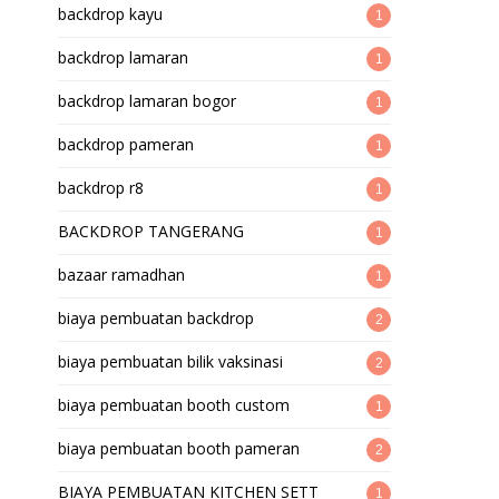
backdrop kayu
1
backdrop lamaran
1
backdrop lamaran bogor
1
backdrop pameran
1
backdrop r8
1
BACKDROP TANGERANG
1
bazaar ramadhan
1
biaya pembuatan backdrop
2
biaya pembuatan bilik vaksinasi
2
biaya pembuatan booth custom
1
biaya pembuatan booth pameran
2
BIAYA PEMBUATAN KITCHEN SETT
1