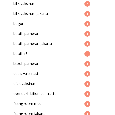
bilik vaksinasi
6
bilik vaksinasi jakarta
1
bogor
1
booth pameran
1
booth pameran jakarta
1
booth r8
2
btooh pameran
1
dosis vaksinasi
1
efek vaksinasi
1
event exhibition contractor
1
fititng room mcu
1
fitting room jakarta
1