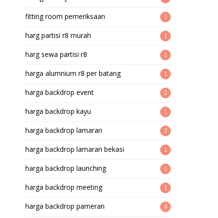
fitting room pemeriksaan
1
harg partisi r8 murah
1
harg sewa partisi r8
1
harga alumnium r8 per batang
1
harga backdrop event
2
harga backdrop kayu
1
harga backdrop lamaran
2
harga backdrop lamaran bekasi
1
harga backdrop launching
1
harga backdrop meeting
1
harga backdrop pameran
3