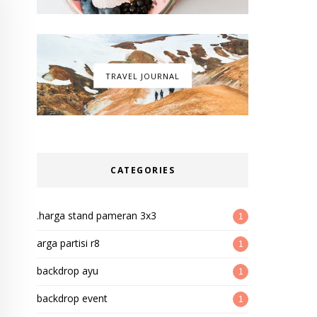
TRAVEL JOURNAL
CATEGORIES
.harga stand pameran 3x3
1
arga partisi r8
1
backdrop ayu
1
backdrop event
1