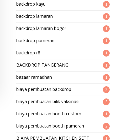
backdrop kayu
1
backdrop lamaran
1
backdrop lamaran bogor
1
backdrop pameran
1
backdrop r8
1
BACKDROP TANGERANG
1
bazaar ramadhan
1
biaya pembuatan backdrop
2
biaya pembuatan bilik vaksinasi
2
biaya pembuatan booth custom
1
biaya pembuatan booth pameran
2
BIAYA PEMBUATAN KITCHEN SETT
1