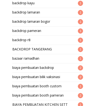
backdrop kayu
1
backdrop lamaran
1
backdrop lamaran bogor
1
backdrop pameran
1
backdrop r8
1
BACKDROP TANGERANG
1
bazaar ramadhan
1
biaya pembuatan backdrop
2
biaya pembuatan bilik vaksinasi
2
biaya pembuatan booth custom
1
biaya pembuatan booth pameran
2
BIAYA PEMBUATAN KITCHEN SETT
1