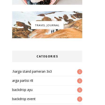
TRAVEL JOURNAL
CATEGORIES
.harga stand pameran 3x3
1
arga partisi r8
1
backdrop ayu
1
backdrop event
1