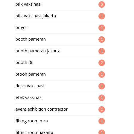
bilik vaksinasi
6
bilik vaksinasi jakarta
1
bogor
1
booth pameran
1
booth pameran jakarta
1
booth r8
2
btooh pameran
1
dosis vaksinasi
1
efek vaksinasi
1
event exhibition contractor
1
fititng room mcu
1
fitting room jakarta
1