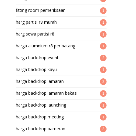
fitting room pemeriksaan
1
harg partisi r8 murah
1
harg sewa partisi r8
1
harga alumnium r8 per batang
1
harga backdrop event
2
harga backdrop kayu
1
harga backdrop lamaran
2
harga backdrop lamaran bekasi
1
harga backdrop launching
1
harga backdrop meeting
1
harga backdrop pameran
3