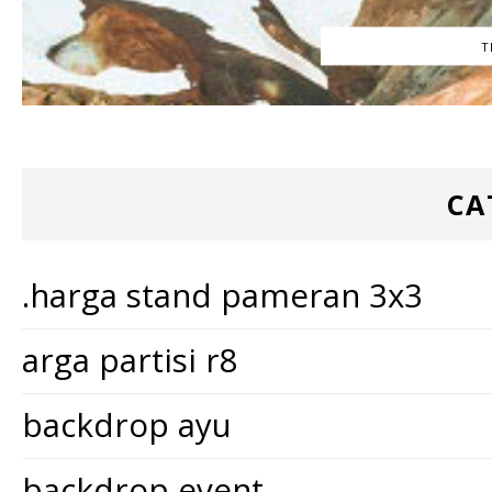
T
CA
.harga stand pameran 3x3
arga partisi r8
backdrop ayu
backdrop event