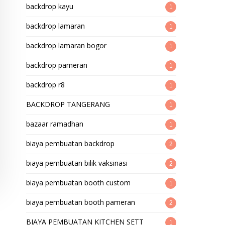
backdrop kayu
1
backdrop lamaran
1
backdrop lamaran bogor
1
backdrop pameran
1
backdrop r8
1
BACKDROP TANGERANG
1
bazaar ramadhan
1
biaya pembuatan backdrop
2
biaya pembuatan bilik vaksinasi
2
biaya pembuatan booth custom
1
biaya pembuatan booth pameran
2
BIAYA PEMBUATAN KITCHEN SETT
1