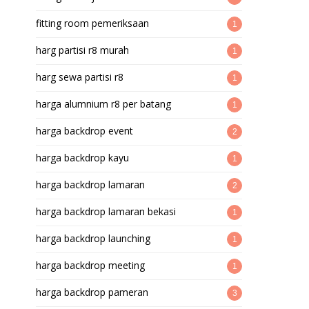
fitting room pemeriksaan
1
harg partisi r8 murah
1
harg sewa partisi r8
1
harga alumnium r8 per batang
1
harga backdrop event
2
harga backdrop kayu
1
harga backdrop lamaran
2
harga backdrop lamaran bekasi
1
harga backdrop launching
1
harga backdrop meeting
1
harga backdrop pameran
3