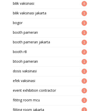
bilik vaksinasi
6
bilik vaksinasi jakarta
1
bogor
1
booth pameran
1
booth pameran jakarta
1
booth r8
2
btooh pameran
1
dosis vaksinasi
1
efek vaksinasi
1
event exhibition contractor
1
fititng room mcu
1
fitting room jakarta
1