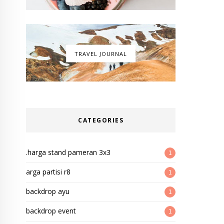
TRAVEL JOURNAL
CATEGORIES
.harga stand pameran 3x3
1
arga partisi r8
1
backdrop ayu
1
backdrop event
1