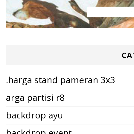
T
CA
.harga stand pameran 3x3
arga partisi r8
backdrop ayu
backdrop event