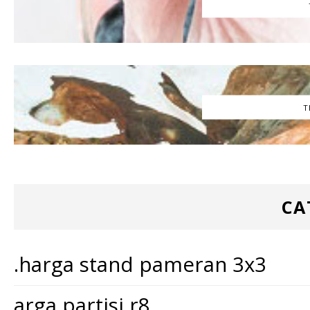
T
CA
.harga stand pameran 3x3
arga partisi r8