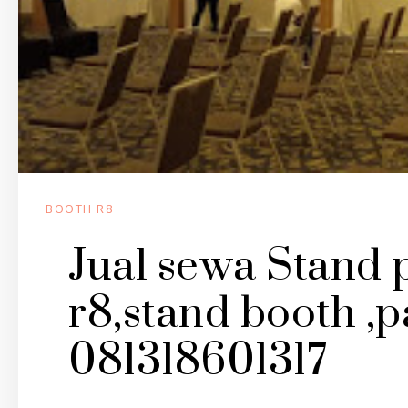
BOOTH R8
Jual sewa Stand p
r8,stand booth ,p
081318601317