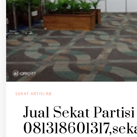
SEKAT ARTISI R8
Jual Sekat Partis
081318601317,seka