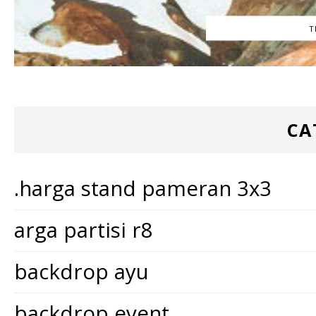
T
CA
.harga stand pameran 3x3
arga partisi r8
backdrop ayu
backdrop event